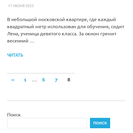
17 ИЮНЯ 2025
FOREIGNSCHOOL
СТАТЬИ
В небольшой московской квартире, где каждый
квадратный метр использован для обучения, сидит
Лена, ученица девятого класса. За окном гремит
весенний …
ЧИТАТЬ
Пагинация
…
ПРЕДЫДУЩИЕ
«
1
6
7
8
ЗАПИСИ
записей
Поиск
ПОИСК