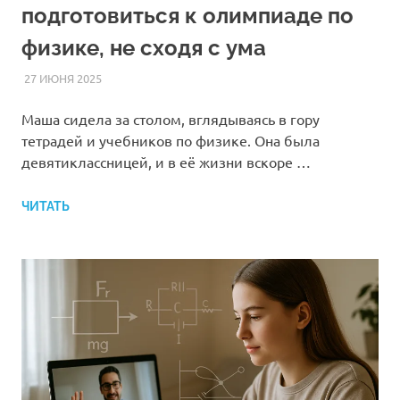
подготовиться к олимпиаде по
физике, не сходя с ума
27 ИЮНЯ 2025
FOREIGNSCHOOL
СТАТЬИ
Маша сидела за столом, вглядываясь в гору
тетрадей и учебников по физике. Она была
девятиклассницей, и в её жизни вскоре …
ЧИТАТЬ