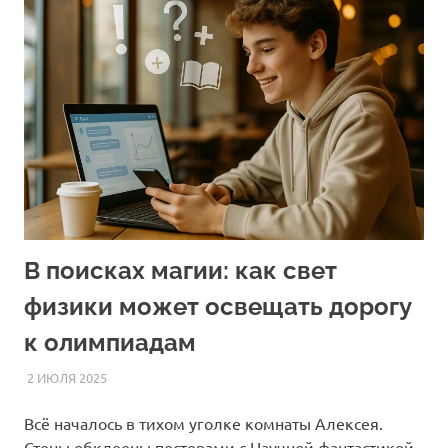
В поисках магии: как свет
физики может освещать дорогу
к олимпиадам
2 ИЮЛЯ 2025
FOREIGNSCHOOL
СТАТЬИ
Всё началось в тихом уголке комнаты Алексея.
Стены обклеены постерами с Научной фантастикой,