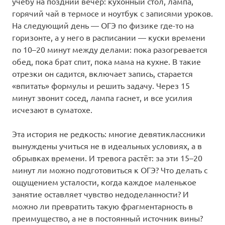
учёбу на поздний вечер: кухонный стол, лампа,
горячий чай в термосе и ноутбук с записями уроков.
На следующий день — ОГЭ по физике где-то на
горизонте, а у него в расписании — куски времени
по 10–20 минут между делами: пока разогревается
обед, пока брат спит, пока мама на кухне. В такие
отрезки он садится, включает запись, старается
«впитать» формулы и решить задачу. Через 15
минут звонит сосед, лампа гаснет, и все усилия
исчезают в суматохе.
Эта история не редкость: многие девятиклассники
вынуждены учиться не в идеальных условиях, а в
обрывках времени. И тревога растёт: за эти 15–20
минут ли можно подготовиться к ОГЭ? Что делать с
ощущением усталости, когда каждое маленькое
занятие оставляет чувство недоделанности? И
можно ли превратить такую фрагментарность в
преимущество, а не в постоянный источник вины?