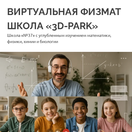
Перейти
ВИРТУАЛЬНАЯ ФИЗМАТ
к
содержимому
ШКОЛА «3D-PARK»
Школа «№37» с углубленным изучением математики,
физики, химии и биологии