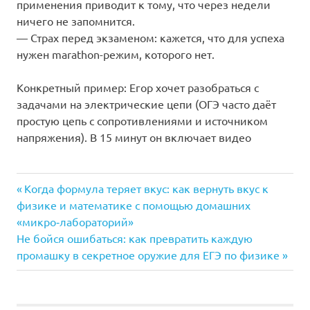
применения приводит к тому, что через недели
ничего не запомнится.
— Страх перед экзаменом: кажется, что для успеха
нужен marathon-режим, которого нет.
Конкретный пример: Егор хочет разобраться с
задачами на электрические цепи (ОГЭ часто даёт
простую цепь с сопротивлениями и источником
напряжения). В 15 минут он включает видео
Предыдущая
Навигация
Когда формула теряет вкус: как вернуть вкус к
запись:
физике и математике с помощью домашних
по
«микро‑лабораторий»
Следующая
Не бойся ошибаться: как превратить каждую
записям
запись:
промашку в секретное оружие для ЕГЭ по физике