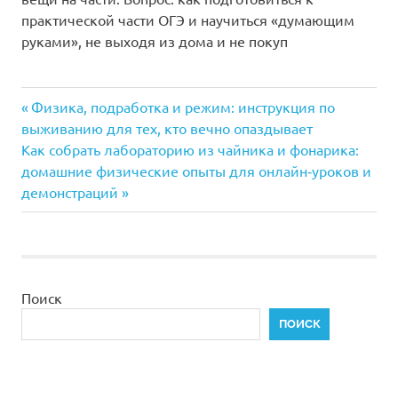
практической части ОГЭ и научиться «думающим
руками», не выходя из дома и не покуп
Предыдущая
Навигация
Физика, подработка и режим: инструкция по
запись:
выживанию для тех, кто вечно опаздывает
по
Следующая
Как собрать лабораторию из чайника и фонарика:
запись:
домашние физические опыты для онлайн‑уроков и
записям
демонстраций
Поиск
ПОИСК