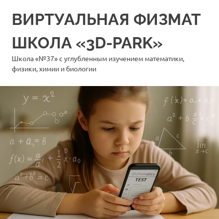
Перейти
ВИРТУАЛЬНАЯ ФИЗМАТ
к
содержимому
ШКОЛА «3D-PARK»
Школа «№37» с углубленным изучением математики,
физики, химии и биологии