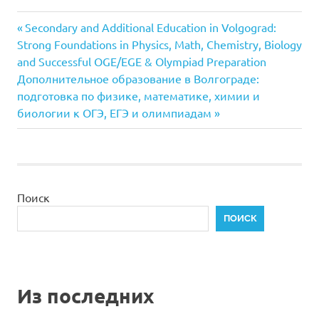
Предыдущая
Навигация
Secondary and Additional Education in Volgograd:
запись:
Strong Foundations in Physics, Math, Chemistry, Biology
по
and Successful OGE/EGE & Olympiad Preparation
Следующая
Дополнительное образование в Волгограде:
записям
запись:
подготовка по физике, математике, химии и
биологии к ОГЭ, ЕГЭ и олимпиадам
Поиск
ПОИСК
Из последних